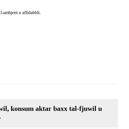
l-ambjent u affidabbli.
il, konsum aktar baxx tal-fjuwil u
.