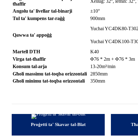
Xellug: 32°, lemin: 32°, 
tħaffir
Angolu ta' livellar tal-binarji
±10°
Tul ta' kumpens tar-raġġ
900mm
Yuchai YC4DK80-T302 
Qawwa ta' appoġġ
Yuchai YC4DK100-T304
Martell DTH
K40
Virga tat-tħaffir
Φ76 * 2m + Φ76 * 3m
Konsum tal-arja
13-20m³/min
Għoli massimu tat-toqba orizzontali
2850mm
Għoli minimu tat-toqba orizzontali
350mm
Proġetti ta' Skavar tal-Blat
Tħa