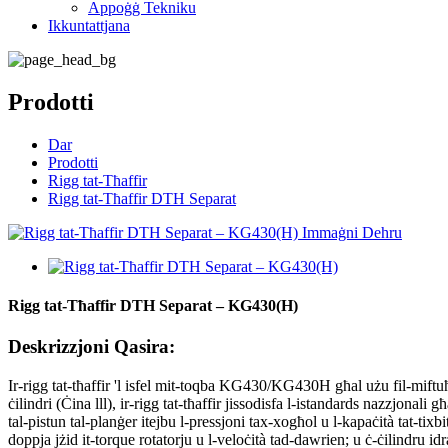
Appoġġ Tekniku
Ikkuntattjana
Prodotti
Dar
Prodotti
Rigg tat-Tħaffir
Rigg tat-Tħaffir DTH Separat
Rigg tat-Tħaffir DTH Separat – KG430(H)
Deskrizzjoni Qasira:
Ir-rigg tat-tħaffir 'l isfel mit-toqba KG430/KG430H għal użu fil-mift
ċilindri (Ċina lll), ir-rigg tat-tħaffir jissodisfa l-istandards nazzjonali 
tal-pistun tal-planġer itejbu l-pressjoni tax-xogħol u l-kapaċità tat-tixbi
doppja jżid it-torque rotatorju u l-veloċità tad-dawrien; u ċ-ċilindru id