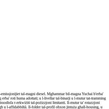
l-emissjonijiet tal-magni diesel. Mgħammar bil-magna Yuchai b'erba'
uq erba' roti huma adottati; u l-livellar tal-binarji u l-mutur tat-tramming
issodisfa r-rekwiżiti tal-pożizzjoni limitanti. Il-mutur ta' rotazzjoni
ħ u l-affidabbiltà. Il-folder tal-profil oħxon jintuża għall-housing, u