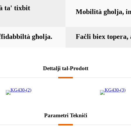
 ta' tixbit
Mobilità għolja, i
affidabbiltà għolja.
Faċli biex topera,
Dettalji tal-Prodott
Parametri Tekniċi