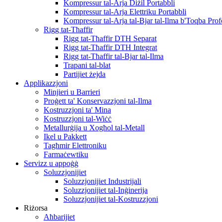
Kompressur tal-Arja Diżil Portabbli
Kompressur tal-Arja Elettriku Portabbli
Kompressur tal-Arja tal-Bjar tal-Ilma b'Toqba Pro
Rigg tat-Tħaffir
Rigg tat-Tħaffir DTH Separat
Rigg tat-Tħaffir DTH Integrat
Rigg tat-Tħaffir tal-Bjar tal-Ilma
Trapani tal-blat
Partijiet żejda
Applikazzjoni
Minjieri u Barrieri
Proġett ta' Konservazzjoni tal-Ilma
Kostruzzjoni ta' Mina
Kostruzzjoni tal-Wiċċ
Metallurġija u Xogħol tal-Metall
Ikel u Pakkett
Tagħmir Elettroniku
Farmaċewtiku
Servizz u appoġġ
Soluzzjonijiet
Soluzzjonijiet Industrijali
Soluzzjonijiet tal-Inġinerija
Soluzzjonijiet tal-Kostruzzjoni
Riżorsa
Aħbarijiet