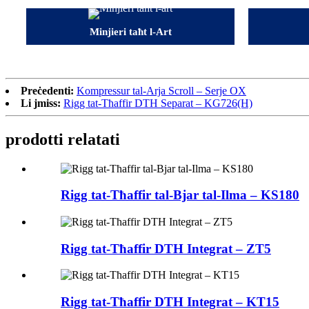
Minjieri taħt l-Art
Preċedenti:
Kompressur tal-Arja Scroll – Serje OX
Li jmiss:
Rigg tat-Tħaffir DTH Separat – KG726(H)
prodotti relatati
Rigg tat-Tħaffir tal-Bjar tal-Ilma – KS180
Rigg tat-Tħaffir DTH Integrat – ZT5
Rigg tat-Tħaffir DTH Integrat – KT15