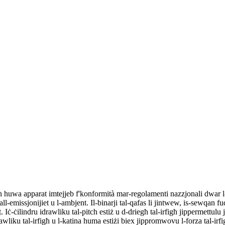
uħ huwa apparat imtejjeb f'konformità mar-regolamenti nazzjonali dwar 
għall-emissjonijiet u l-ambjent. Il-binarji tal-qafas li jintwew, is-sewqan f
t. Iċ-ċilindru idrawliku tal-pitch estiż u d-driegħ tal-irfigħ jippermettulu j
rawliku tal-irfigħ u l-katina huma estiżi biex jippromwovu l-forza tal-irfig