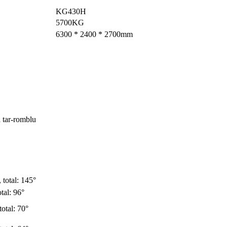
KG430H
5700KG
6300 * 2400 * 2700mm
a tar-romblu
, total: 145°
otal: 96°
 total: 70°