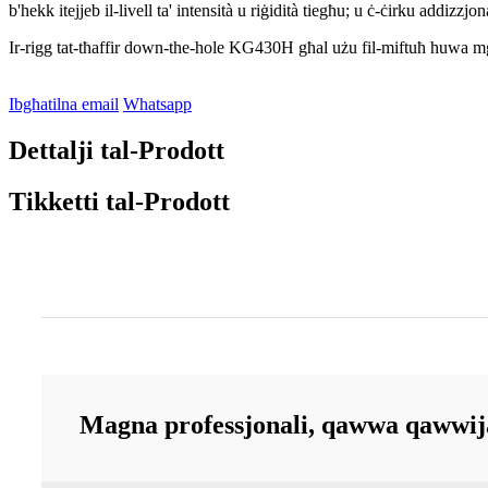
b'hekk itejjeb il-livell ta' intensità u riġidità tiegħu; u ċ-ċirku addizz
Ir-rigg tat-tħaffir down-the-hole KG430H għal użu fil-miftuħ huwa mgħ
Ibgħatilna email
Whatsapp
Dettalji tal-Prodott
Tikketti tal-Prodott
Magna professjonali, qawwa qawwij