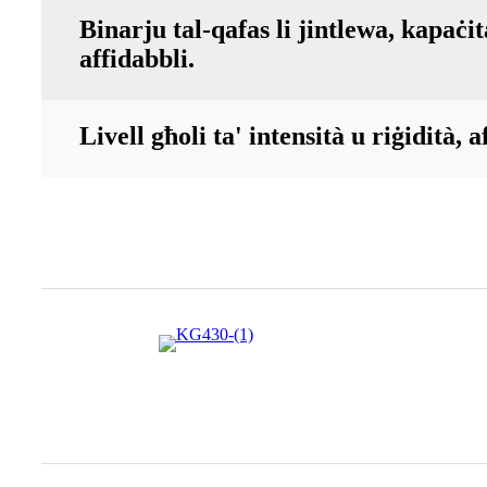
Binarju tal-qafas li jintlewa, kapaċità
affidabbli.
Livell għoli ta' intensità u riġidità, 