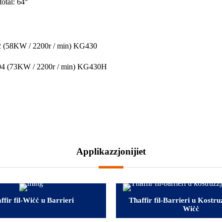
total: 64°
(58KW / 2200r / min) KG430
 (73KW / 2200r / min) KG430H
Applikazzjonijiet
ffir fil-Wiċċ u Barrieri
Tħaffir fil-Barrieri u Kostruz
Wiċċ