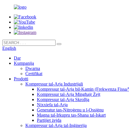
English
Dar
Kumpanija
Dwarna
Ċertifikat
Prodotti
Kompressur tal-Arja Industrijali
Kompressur tal-Arja bil-Kamin (Frekwenza Fissa/V
Kompressur tal-Arja Mingħajr Żejt
Kompressur tal-Arja Skrollja
Nixxiefa tal-Arja
Ġeneratur tan-Nitroġenu u l-Ossiġnu
Magna tal-Irkupru tas-Sħana tal-Iskart
Partijiet żejda
Kompressur tal-Arja tal-Inġinerija