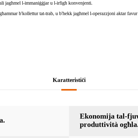
jonali jagħmel l-immaniġġjar u l-irfigħ konvenjenti.
ammar b'kollettur tat-trab, u b'hekk jagħmel l-operazzjoni aktar favur 
Karatteristiċi
Ekonomija tal-fjuw
a.
produttività ogħla