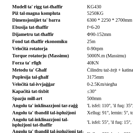
Mudell ta' rigg tat-tħaffir
KG430
Piż tal-magna kompluta
5250KG
Dimensjonijiet ta' barra
6300 * 2250 * 2700mm
Ebusija tat-tħaffir
f=6-20
Dijametru tat-tħaffir
Φ90-152mm
Fond tat-tħaffir ekonomiku
25m
Veloċità rotatorja
0-90rpm
Torque rotatorju (Massimu)
5000N.m (Massimu)
Forza ta' rfigħ
40KN
Metodu ta' Għalf
Ċilindru taż-żejt + katin
Puplesija tal-għalf
3175mm
Veloċità tal-ivvjaġġar
0-2.5Km/siegħa
Kapaċità tat-tixbit
≤30°
Spazju mill-art
500mm
Angolu ta' inklinazzjoni tar-raġġ
'L isfel: 110°, 'il fuq: 35°
Angolu ta' tbandil tal-isplużjoni
Xellug: 91°, lemin: 5°, t
Angolu tal-inklinazzjoni tal-
'L isfel: 55°, 'il fuq: 15°,
isplużjoni tat-tħaffir
Angolu ta' tbandil tal-isplużjoni tat-