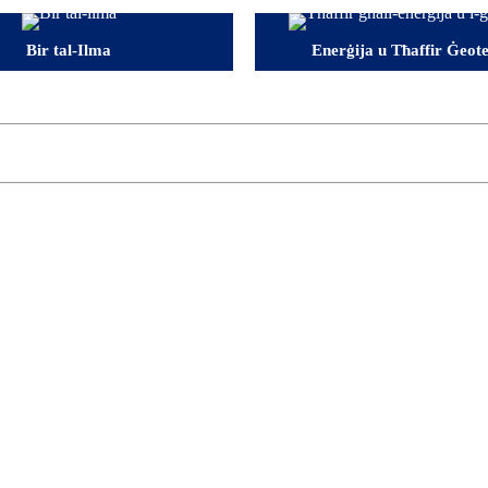
Bir tal-Ilma
Enerġija u Tħaffir Ġeot