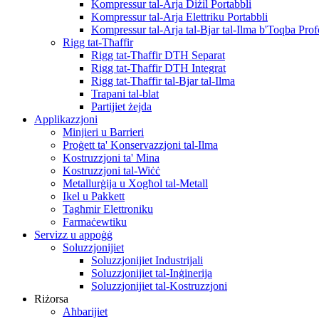
Kompressur tal-Arja Diżil Portabbli
Kompressur tal-Arja Elettriku Portabbli
Kompressur tal-Arja tal-Bjar tal-Ilma b'Toqba Pro
Rigg tat-Tħaffir
Rigg tat-Tħaffir DTH Separat
Rigg tat-Tħaffir DTH Integrat
Rigg tat-Tħaffir tal-Bjar tal-Ilma
Trapani tal-blat
Partijiet żejda
Applikazzjoni
Minjieri u Barrieri
Proġett ta' Konservazzjoni tal-Ilma
Kostruzzjoni ta' Mina
Kostruzzjoni tal-Wiċċ
Metallurġija u Xogħol tal-Metall
Ikel u Pakkett
Tagħmir Elettroniku
Farmaċewtiku
Servizz u appoġġ
Soluzzjonijiet
Soluzzjonijiet Industrijali
Soluzzjonijiet tal-Inġinerija
Soluzzjonijiet tal-Kostruzzjoni
Riżorsa
Aħbarijiet