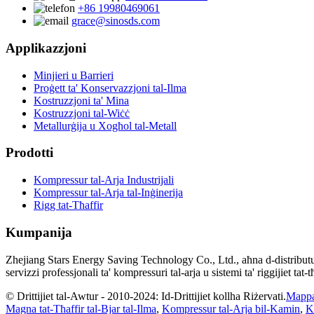
+86 19980469061
grace@sinosds.com
Applikazzjoni
Minjieri u Barrieri
Proġett ta' Konservazzjoni tal-Ilma
Kostruzzjoni ta' Mina
Kostruzzjoni tal-Wiċċ
Metallurġija u Xogħol tal-Metall
Prodotti
Kompressur tal-Arja Industrijali
Kompressur tal-Arja tal-Inġinerija
Rigg tat-Tħaffir
Kumpanija
Zhejiang Stars Energy Saving Technology Co., Ltd., aħna d-distributur 
servizzi professjonali ta' kompressuri tal-arja u sistemi ta' riggijiet tat
© Drittijiet tal-Awtur - 2010-2024: Id-Drittijiet kollha Riżervati.
Mappa 
Magna tat-Tħaffir tal-Bjar tal-Ilma
,
Kompressur tal-Arja bil-Kamin
,
K