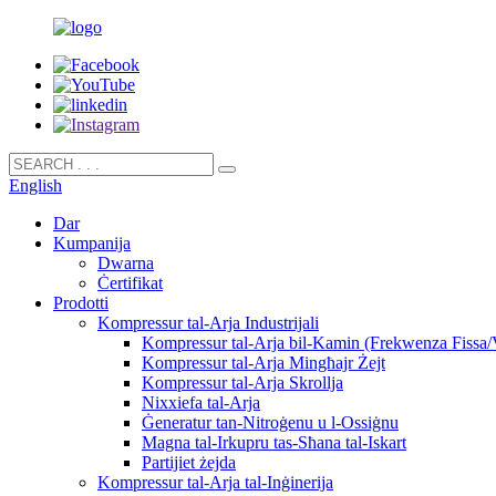
English
Dar
Kumpanija
Dwarna
Ċertifikat
Prodotti
Kompressur tal-Arja Industrijali
Kompressur tal-Arja bil-Kamin (Frekwenza Fissa/V
Kompressur tal-Arja Mingħajr Żejt
Kompressur tal-Arja Skrollja
Nixxiefa tal-Arja
Ġeneratur tan-Nitroġenu u l-Ossiġnu
Magna tal-Irkupru tas-Sħana tal-Iskart
Partijiet żejda
Kompressur tal-Arja tal-Inġinerija