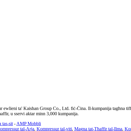
ewlieni ta' Kaishan Group Co., Ltd. fiċ-Ċina. Il-kumpanija tagħna tiffo
-tħaffir, u sservi aktar minn 3,000 kumpanija.
tas-sit
-
AMP Mobbli
ompressur tal-Arja
,
Kompressur tal-viti
,
Magna tat-Tħaffir tal-Ilma
,
Kom