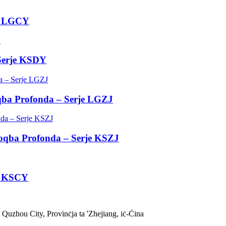
je LGCY
 Serje KSDY
oqba Profonda – Serje LGZJ
Toqba Profonda – Serje KSZJ
je KSCY
uzhou City, Provinċja ta 'Zhejiang, iċ-Ċina