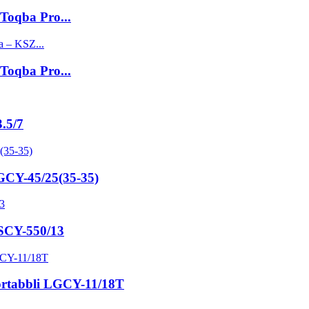
'Toqba Pro...
'Toqba Pro...
3.5/7
LGCY-45/25(35-35)
KSCY-550/13
Portabbli LGCY-11/18T