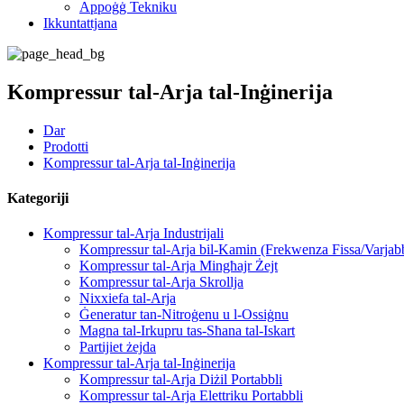
Appoġġ Tekniku
Ikkuntattjana
Kompressur tal-Arja tal-Inġinerija
Dar
Prodotti
Kompressur tal-Arja tal-Inġinerija
Kategoriji
Kompressur tal-Arja Industrijali
Kompressur tal-Arja bil-Kamin (Frekwenza Fissa/Varjabb
Kompressur tal-Arja Mingħajr Żejt
Kompressur tal-Arja Skrollja
Nixxiefa tal-Arja
Ġeneratur tan-Nitroġenu u l-Ossiġnu
Magna tal-Irkupru tas-Sħana tal-Iskart
Partijiet żejda
Kompressur tal-Arja tal-Inġinerija
Kompressur tal-Arja Diżil Portabbli
Kompressur tal-Arja Elettriku Portabbli