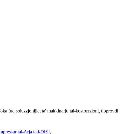
ka fuq soluzzjonijiet ta' makkinarju tal-kostruzzjoni, tipprovdi
pressur tal-Arja tad-Diżil
,