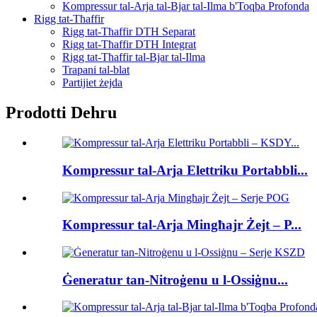
Kompressur tal-Arja tal-Bjar tal-Ilma b'Toqba Profonda
Rigg tat-Tħaffir
Rigg tat-Tħaffir DTH Separat
Rigg tat-Tħaffir DTH Integrat
Rigg tat-Tħaffir tal-Bjar tal-Ilma
Trapani tal-blat
Partijiet żejda
Prodotti Dehru
Kompressur tal-Arja Elettriku Portabbli...
Kompressur tal-Arja Mingħajr Żejt – P...
Ġeneratur tan-Nitroġenu u l-Ossiġnu...